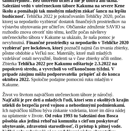
samozrejmosť. Bez dobrého učiteľa nie je dobrá ani škola.”
Saleziáni vedú v utečeneckom tábore Kakuma na severe Kene
školu a pomáhajú tak mnohým mladým získať šancu na lepšiu
budúcnosť.
Tehlička 2022 je pokračovaním Tehličky 2020, počas
ktorej sa nepodarilo vyzbierať dostatok finančných prostriedkov na
výstavbu ubytovania pre učiteľov. Občianske združenie SAVIO sa
rozhodlo znova otvoriť túto tému, keďže počas návštevy
utečeneckého tábora v Kakume sa ukázalo, že naša pomoc je
nevyhnutná.
Finančné prostriedky sa nepodarilo v Tehličke 2020
vyzbierať pre lockdown, ktorý
poznačil najmä čas trvania zbierky,
pôstne obdobie a Veľkú noc. Materiály, ktoré mali mladých
vzdelávať ostali nevyužité, študenti sa v čase zbierky učili online.
Zbierka
Tehlička 2022 pre Kakumu odštartuje 2.3.2022 na
popolcovú stredu, a vyvrcholí vo veľkonočnom týždni. V
prípade záujmu môžu podporovatelia prispieť až do konca
októbra 2022.
Spoločne podajme pomocnú ruku mladým v
Kakume.
Život vo štvrtom najväčšom utečeneckom tábore je náročný.
Najťažší je pre deti a mladých ľudí, ktorí sem z okolitých krajín
utiekli do bezpečia pred vojnou a nehostinnými podmienkami.
Ich najväčšou túžbou býva získanie vzdelania, ktoré im dáva nádej
na uplatnenie v živote.
Od roku 1993 tu Saleziáni don Bosca
pôsobia ako jediná rehoľná komunita s cieľom poskytovať
ubytovanie, zdravotnú starostlivosť, či prístup k pitnej vode.