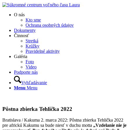
O nás
Kto sme
Ochrana osobných údajov
Dokumenty
Činnosť
Stretká
Krúžky
Pravidelné aktivity
Galéria
Foto
Video
Podporte nás
Vyhľadávanie
Menu
Menu
Pôstna zbierka Tehlička 2022
Bratislava / Kakuma 2. marca 2022: Pôstna zbierka Tehlička 2022
pre africkú Kakumu sa bude niesť v duchu motta
„
Vzdelanie nie je