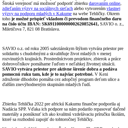
Široká verejnosť má možnosť podporiť zbierku
darovaním online
,
zdieľaním výzvy na sociálnych sieťach
alebo vytvorením
vlastnej
výzvy na podporu mladých v Kakume
na webe Tehličky. Okrem
toho
je možné prispieť vkladom či prevodom finančného daru
na číslo účtu IBAN: SK6911000000002620852641,
SAVIO o. z.,
Miletičova 7, 821 08 Bratislava.
SAVIO o.z. od roku 2005 saleziánskym štýlom vytvára priestor pre
solidaritu s chudobnými a skvalitňuje život mladých v menej
rozvinutých krajinách. Prostredníctvom projektov, zbierok a práce
dobrovoľníkov pomáhame ľuďom v neľahkej životnej situácii.
SAVIO vytvára priestor pre aktívne šírenie dobra a podáva
pomocnú ruku tam, kde je to najviac potrebné.
V Keni
združenie dlhodobo pomáha cez adopčný program deťom ulice a
ďalším znevýhodneným skupinám mladých ľudí.
Zbierku Tehlička 2022 pre africkú Kakumu finančne podporila aj
Nadácia SPP. Vďaka ich podpore sa nám podarilo repasovať tlačené
materiály a ponúknuť ich ako kvalitnú vzdelávaciu príručku školám,
ktoré sa rozhodnú zapojiť do tohtoročnej Tehličky.