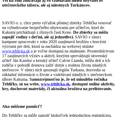
Veľkú rolu zohrávajú aj vo vzdelávaní nielen obyvateľov
utečeneckého tábora, ale aj miestnych Turkáncov.
SAVIO o. z. chce preto výťažok pôstnej zbierky Tehlička venovať
na vybudovanie bezpečného ubytovania pre učiteľov, ktorí do
Kakumi prichádzajú z rôznych častí Kene.
Do zbierky sa môžu
zapojiť rodiny s deťmi, ale aj jednotlivci.
SAVIO v rámci
kampane spracovalo v roku 2020 zaujímavú brožúru s hravými
výzvami pre deti, ktorá sa nachádza na webovej stránke
www.tehlicka.sk
a je voľne dostupná na stiahnutie. Prostredníctvom
17 zaujímavých výziev a aktivít, ktorými sprevádzajú slovenský
učiteľ Ján Kandur a kenský učiteľ Calvin Lianda, môžu deti a ich
rodičia v pohodlí domova zažiť dotyk s realitou života mladých
utečencov. V rámci nich spoznajú región Turkana, dozvedia sa
základné informácie o živote a vzdelávaní mladých v utečeneckom
tábore Kakuma.
Samozrejmosťou je, že od minulého ročníka
Tehličky, sú na webe,
www.tehlicka.sk
, dostupné online aktivity,
hry, duchovné materiály, či aktuálna brožúra na prelistovanie.
Ako môžeme pomôcť?
Do Tehličky sa môže zapojiť ktokoľvek jednoduchou registráciou.