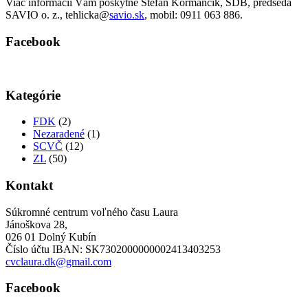
Viac informácií Vám poskytne Štefan Kormančík, SDB, predseda
SAVIO o. z., tehlicka@
savio.sk
, mobil: 0911 063 886.
Facebook
Kategórie
FDK
(2)
Nezaradené
(1)
SCVČ
(12)
ZL
(50)
Kontakt
Súkromné centrum voľného času Laura
Jánoškova 28,
026 01 Dolný Kubín
Číslo účtu IBAN: SK7302000000002413403253
cvclaura.dk@gmail.com
Facebook